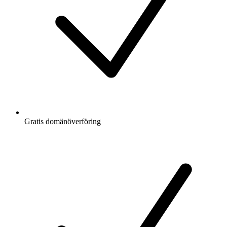
Gratis
domänöverföring